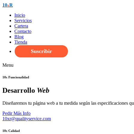
10
R
x
Inicio
Servicios
Cartera
Contacto
Blog
Tienda
Suscribir
Menu
10
Funcionalidad
x
Desarrollo
Web
Diseñaremos tu página web a tu medida según las especificaciones que 
Pedir Más Info
10xr@qualityservice.com
10
Calidad
x