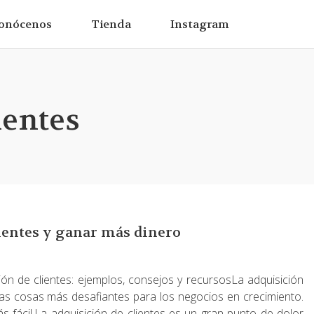
onócenos
Tienda
Instagram
ientes
entes y ganar más dinero
ición de clientes: ejemplos, consejos y recursosLa adquisición
las cosas más desafiantes para los negocios en crecimiento.
s fácil.La adquisición de clientes es un gran punto de dolor